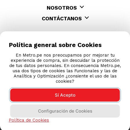
NOSOTROS
CONTÁCTANOS
Política general sobre Cookies
En Metro.pe nos preocupamos por mejorar tu
experiencia de compra, sin descuidar la protección
de tus datos personales. En consecuencia Metro.pe,
usa dos tipos de cookies las Funcionales y las de
Analítica y Optimización ¿consiente el uso de las
cookies?
Sí Acepto
COMPRAS 100% SEGURAS
Configuración de Cookies
Esta tienda usa Niubiz para realizar transacciones
electrónicas.
Política de Cookies