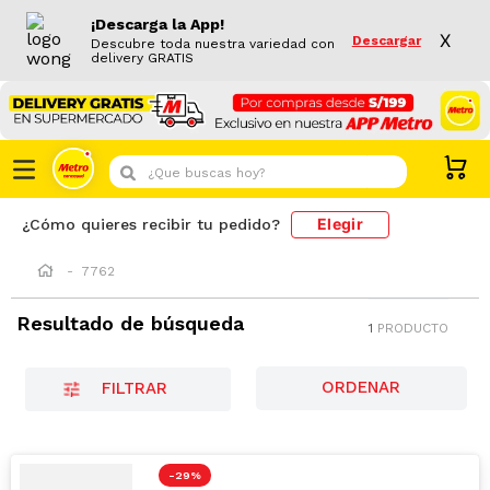
¡Descarga la App!
X
Descargar
Descubre toda nuestra variedad con
delivery GRATIS
¿Que buscas hoy?
Elegir
¿Cómo quieres recibir tu pedido?
7762
Resultado de búsqueda
1
PRODUCTO
FILTRAR
-
29 %