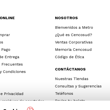
 ONLINE
NOSOTROS
Bienvenidos a Metro
mprar
¿Qué es Cencosud?
os
Ventas Corporativas
 Pago
Memoria Cencosud
 de Entrega
Código de Ética
 Frecuentes
CONTÁCTANOS
y Condiciones
Nuestras Tiendas
Consultas y Sugerencias
Teléfonos
de Privacidad
Revisa tu boleta
e residuos de apartados
 y electrónicos (RAEE)