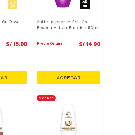
l On Dove
Antitranspirante Roll On
Rexona Action Emotion 50ml
S/
15
.
90
S/
14
.
90
Precio Online
2 X 29.50