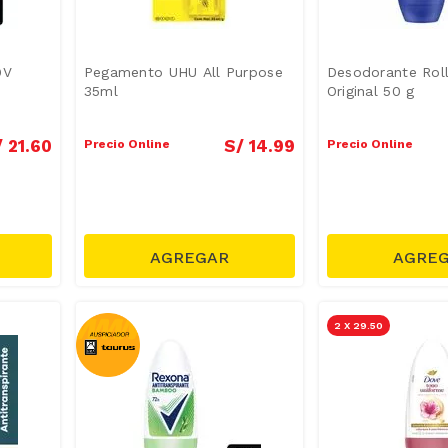
9V
Pegamento UHU All Purpose
Desodorante Rol
35ml
Original 50 g
/
21
.
60
S/
14
.
99
Precio Online
Precio Online
2 X 29.50