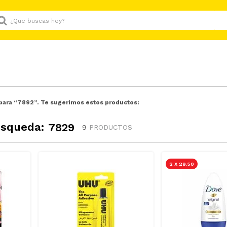
Que buscas hoy?
para “
7892
”. Te sugerimos estos productos:
úsqueda:
7829
9
PRODUCTOS
2 X 29.50