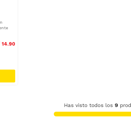
On
ente
/
14
.
90
Has visto todos los
9
prod