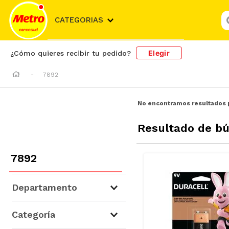
¿
CATEGORIAS
Elegir
¿Cómo quieres recibir tu pedido?
7892
No encontramos resultados 
Resultado de b
7892
Departamento
Higiene, Salud y Belleza
(
7
)
Categoría
Hogar y Bazar
(
2
)