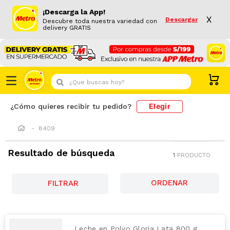
¡Descarga la App!
X
Descargar
Descubre toda nuestra variedad con
delivery GRATIS
¿Que buscas hoy?
Elegir
¿Cómo quieres recibir tu pedido?
8409
Resultado de búsqueda
1
PRODUCTO
FILTRAR
Leche en Polvo Gloria Lata 800 g