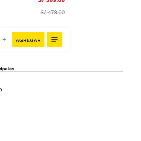
S/
399
.
00
S/
479
.
00
＋
cipales
n