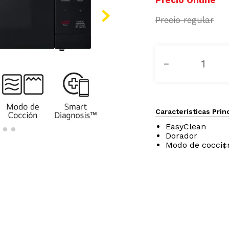
－
Características Prin
EasyClean
Dorador
Modo de cocci¢