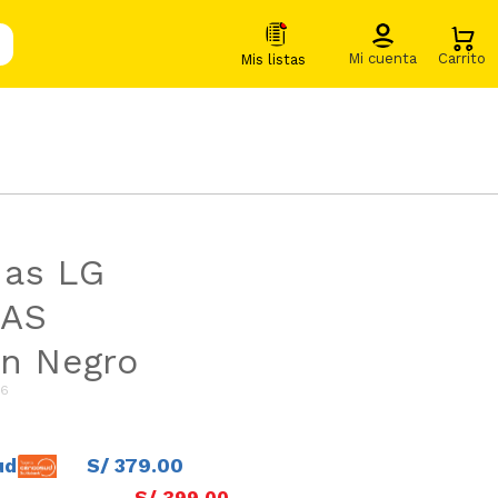
das LG
JAS
n Negro
56
ud
S/
379
.
00