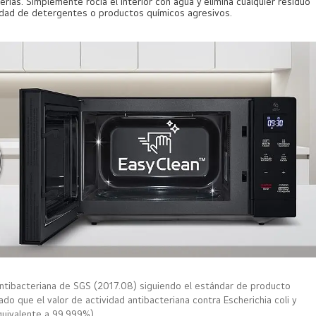
rias. Simplemente rocía el interior con agua y elimina cualquier residuo
sidad de detergentes o productos químicos agresivos.
 antibacteriana de SGS (2017.08) siguiendo el estándar de producto
do que el valor de actividad antibacteriana contra Escherichia coli y
uivalente a 99,999%).