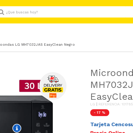
Que buscas hoy?
roondas LG MH7032JAS EasyClean Negro
Microon
MH7032
EasyClea
LG
REFERENCIA
:
10178
-
17 %
Tarjeta Cencos