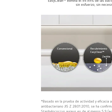
EasyClean™ elimina el 99.99% de las bacte
sin esfuerzo, sin nece
*Basado en la prueba de actividad y eficacia
antibacteriano JIS Z 2801:2010, se ha confirma
Staphylococcus aureus es de al menos 5,9 (eq