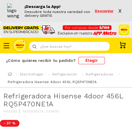
¡Descarga la App!
X
Descargar
Descubre toda nuestra variedad con
delivery GRATIS
¿Que buscas hoy?
Elegir
¿Cómo quieres recibir tu pedido?
Electrohogar
Refrigeración
Refrigeradoras
Refrigeradora Hisense 4door 456L RQ5P470NE1A
Refrigeradora Hisense 4door 456L
RQ5P470NE1A
HISENSE
REFERENCIA
:
1019490
-
37 %