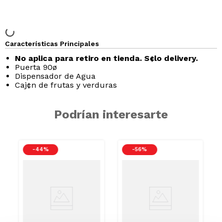
Características Principales
No aplica para retiro en tienda. S¢lo delivery.
Puerta 90ø
Dispensador de Agua
Caj¢n de frutas y verduras
Podrían interesarte
-
44 %
-
56 %