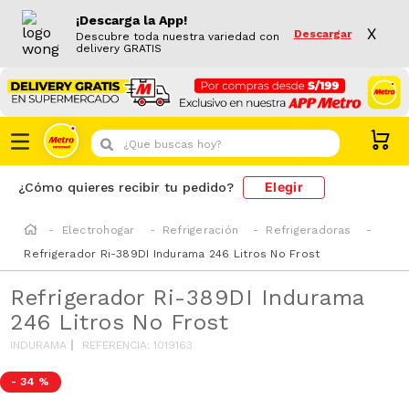
¡Descarga la App!
X
Descargar
Descubre toda nuestra variedad con
delivery GRATIS
¿Que buscas hoy?
Elegir
¿Cómo quieres recibir tu pedido?
Electrohogar
Refrigeración
Refrigeradoras
Refrigerador Ri-389DI Indurama 246 Litros No Frost
Refrigerador Ri-389DI Indurama
246 Litros No Frost
INDURAMA
REFERENCIA
:
1019163
-
34 %