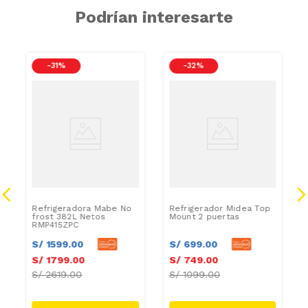
Podrían interesarte
-
31 %
-
32 %
Refrigeradora Mabe No
Refrigerador Midea Top
frost 382L Netos
Mount 2 puertas
RMP415ZPC
S/
1599
.
00
S/
699
.
00
S/
1799
.
00
S/
749
.
00
S/
2619.00
S/
1099.00