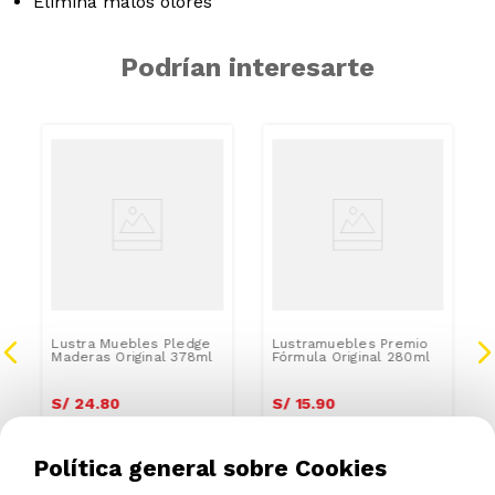
Elimina malos olores
Podrían interesarte
Lustra Muebles Pledge
Lustramuebles Premio
Maderas Original 378ml
Fórmula Original 280ml
S/
24
.
80
S/
15
.
90
Política general sobre Cookies