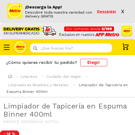
¡Descarga la App!
X
Descargar
Descubre toda nuestra variedad con
delivery GRATIS
¿Que buscas hoy?
Elegir
¿Cómo quieres recibir tu pedido?
Limpieza
Cuidado del Hogar
Limpiadores Muebles y Metales
Limpiador de Tapicería en
Espuma Binner 400ml
Limpiador de Tapicería en Espuma
Binner 400ml
BINNER
REFERENCIA
:
1027100
-
18 %