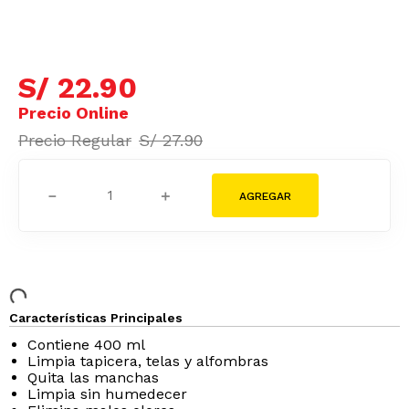
S/
22
.
90
S/
27
.
90
－
＋
Características Principales
Contiene 400 ml
Limpia tapicer­a, telas y alfombras
Quita las manchas
Limpia sin humedecer