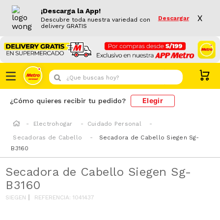
¡Descarga la App!
X
Descargar
Descubre toda nuestra variedad con
delivery GRATIS
¿Que buscas hoy?
Elegir
¿Cómo quieres recibir tu pedido?
Electrohogar
Cuidado Personal
Secadoras de Cabello
Secadora de Cabello Siegen Sg-
B3160
Secadora de Cabello Siegen Sg-
B3160
SIEGEN
REFERENCIA
:
1041437