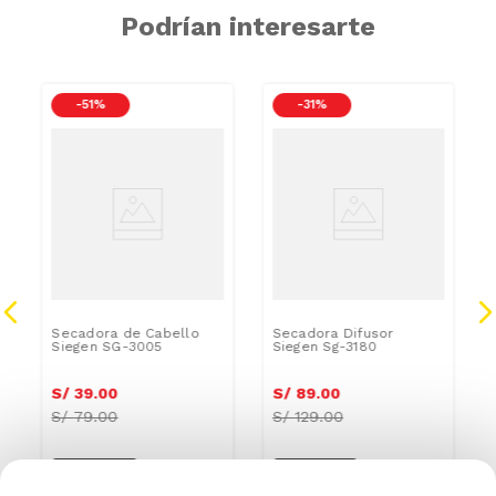
Podrían interesarte
-
51 %
-
31 %
Secadora de Cabello
Secadora Difusor
Siegen SG-3005
Siegen Sg-3180
S/
39
.
00
S/
89
.
00
S/
79.00
S/
129.00