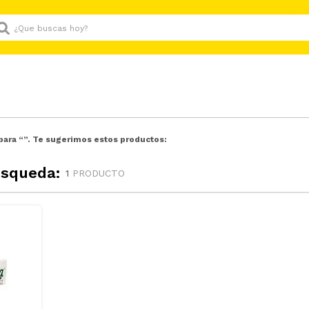
Que buscas hoy?
para “
”. Te sugerimos estos productos:
úsqueda:
1
PRODUCTO