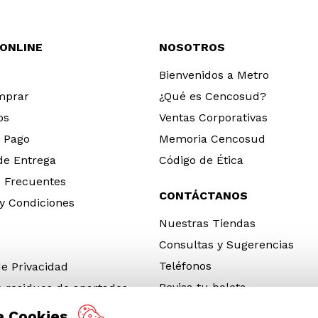
 ONLINE
NOSOTROS
Bienvenidos a Metro
mprar
¿Qué es Cencosud?
os
Ventas Corporativas
 Pago
Memoria Cencosud
 de Entrega
Código de Ética
 Frecuentes
CONTÁCTANOS
y Condiciones
Nuestras Tiendas
Consultas y Sugerencias
Teléfonos
de Privacidad
Revisa tu boleta
e residuos de apartados
 y electrónicos (RAEE)
e Cookies