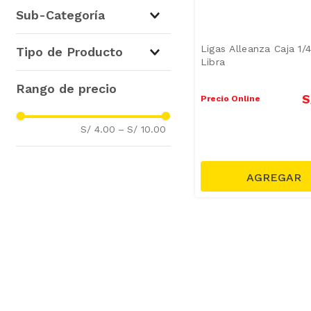
Útiles Escolares y Oficina
(
1
)
Sub-Categoría
Otros Útiles
(
1
)
Ligas Alleanza Caja 1/
Tipo de Producto
Libra
Accesorios Fitness
(
1
)
S
Precio Online
S/ 4.00
–
S/ 10.00