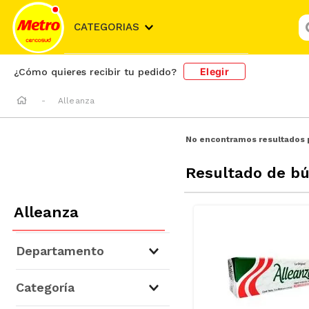
¿
CATEGORIAS
Elegir
¿Cómo quieres recibir tu pedido?
Alleanza
No encontramos resultados 
Resultado de b
Alleanza
Departamento
Libros y Librería
(
1
)
Categoría