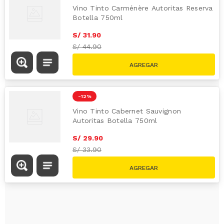
Vino Tinto Carménère Autoritas Reserva
Botella 750ml
S/
31
.
90
S/
44.90
-
12 %
Vino Tinto Cabernet Sauvignon
Autoritas Botella 750ml
S/
29
.
90
S/
33.90