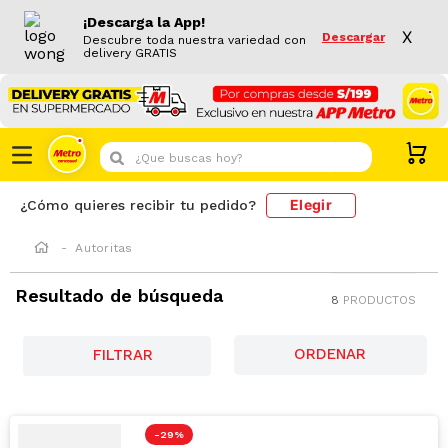
¡Descarga la App!
X
Descargar
Descubre toda nuestra variedad con
delivery GRATIS
¿Que buscas hoy?
Elegir
¿Cómo quieres recibir tu pedido?
Autoritas
Resultado de búsqueda
8
PRODUCTOS
FILTRAR
-
29 %