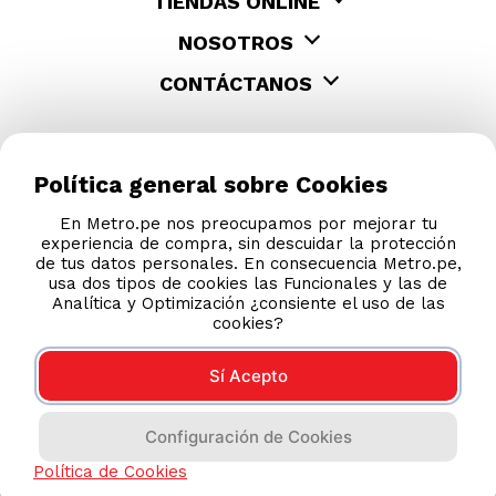
TIENDAS ONLINE
NOSOTROS
CONTÁCTANOS
Política general sobre Cookies
En Metro.pe nos preocupamos por mejorar tu
experiencia de compra, sin descuidar la protección
de tus datos personales. En consecuencia Metro.pe,
usa dos tipos de cookies las Funcionales y las de
Analítica y Optimización ¿consiente el uso de las
cookies?
Sí Acepto
COMPRAS 100% SEGURAS
Configuración de Cookies
Esta tienda usa Niubiz para realizar transacciones
electrónicas.
Política de Cookies