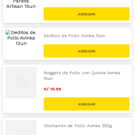
S/
16
.
50
Deditos de Pollo Avinka 12un
S/
12
.
99
Nuggets de Pollo con Quinua Avinka
15un
S/
10
.
99
Chicharrón de Pollo Avinka 350g