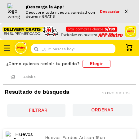
¡Descarga la App!
X
Descargar
Descubre toda nuestra variedad con
delivery GRATIS
¿Que buscas hoy?
Elegir
¿Cómo quieres recibir tu pedido?
Avinka
Resultado de búsqueda
10
PRODUCTOS
FILTRAR
Huevos Pardos Artisan 15un