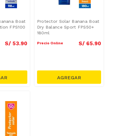
 Banana Boat
Protector Solar Banana Boat
tion FPS100
Dry Balance Sport FPS50+
180ml
S/
53
.
90
S/
65
.
90
Precio Online