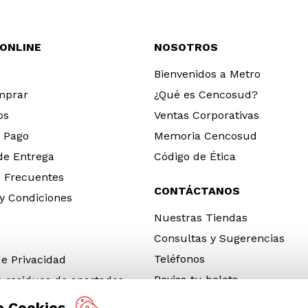
 ONLINE
NOSOTROS
Bienvenidos a Metro
mprar
¿Qué es Cencosud?
os
Ventas Corporativas
 Pago
Memoria Cencosud
 de Entrega
Código de Ética
 Frecuentes
CONTÁCTANOS
y Condiciones
Nuestras Tiendas
Consultas y Sugerencias
Teléfonos
de Privacidad
Revisa tu boleta
e residuos de apartados
 y electrónicos (RAEE)
e Cookies