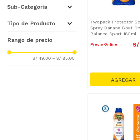
Cuidado Facial y Corporal
(
7
)
Sub-Categoría
Protección Solar
(
7
)
Twopack Protector So
Tipo de Producto
Spray Banana Boat Dr
Balance Sport 180ml
Bloqueadores
(
4
)
S/
Precio Online
S/ 49.00
–
S/ 85.00