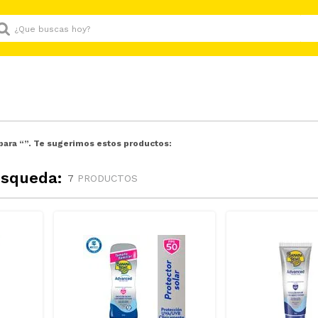
Que buscas hoy?
para “
”. Te sugerimos estos productos:
úsqueda:
7
PRODUCTOS