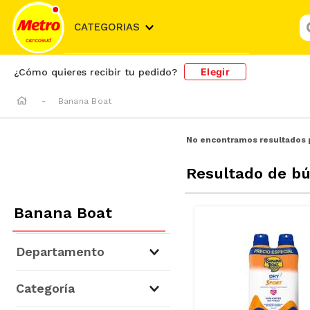
¿
CATEGORIAS
Elegir
¿Cómo quieres recibir tu pedido?
Banana Boat
No encontramos resultados 
Resultado de b
Banana Boat
Departamento
Higiene, Salud y Belleza
(
7
)
Categoría