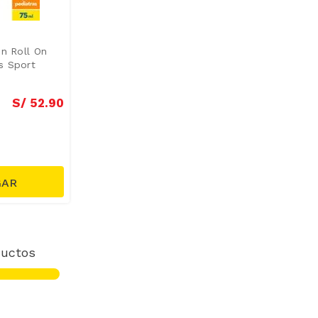
en Roll On
s Sport
S/
52
.
90
uctos