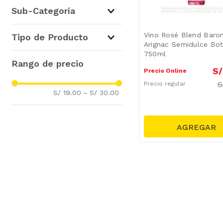
Vinos
(
4
)
Sub-Categoría
Vino Tinto
(
2
)
Vino Rosé Blend Baron
Tipo de Producto
Arignac Semidulce Bot
Vino Rosé
(
1
)
750ml
Vino Blanco
(
1
)
Vinos Tintos
(
2
)
S/
Vinos Rosé
(
1
)
Precio Online
S
Vinos Blancos
(
1
)
Precio regular
S/ 19.00
–
S/ 30.00