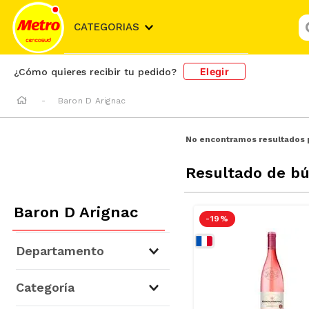
¿
CATEGORIAS
Elegir
¿Cómo quieres recibir tu pedido?
Baron D Arignac
No encontramos resultados 
Resultado de b
Baron D Arignac
-
19 %
Departamento
Cervezas, Vinos y Licores
(
4
)
Categoría