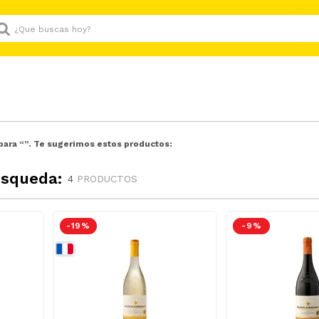
Que buscas hoy?
para “
”. Te sugerimos estos productos:
úsqueda:
4
PRODUCTOS
-
19 %
-
9 %