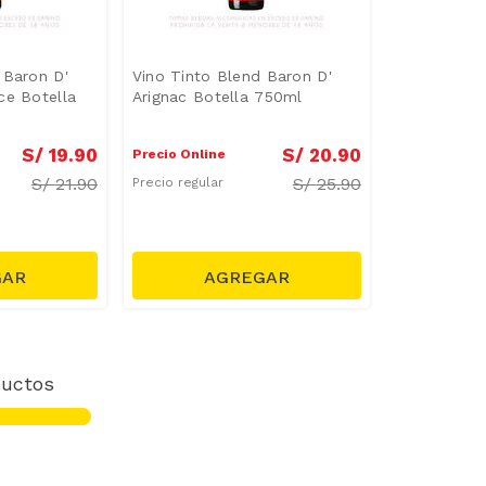
 Baron D'
Vino Tinto Blend Baron D'
ce Botella
Arignac Botella 750ml
S/
19
.
90
S/
20
.
90
Precio Online
S/
21.90
S/
25.90
Precio regular
uctos