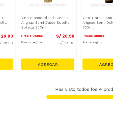
 D'
Vino Blanco Blend Baron D'
Vino Tinto Blend
ella
Arignac Semi Dulce Botella
Arignac Semi Dul
Botella 750ml
750ml
20
.
90
S/
20
.
90
Precio Online
Precio Online
/
25.90
S/
25.90
Precio regular
Precio regular
Has visto todos los
4
prod