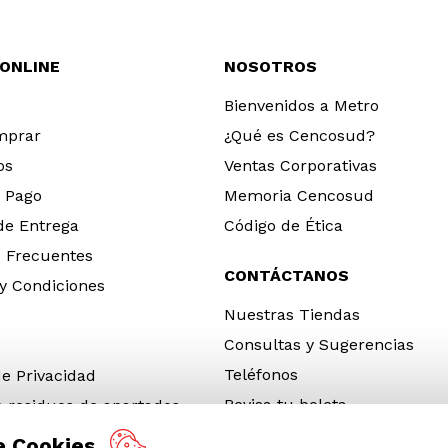
 ONLINE
NOSOTROS
Bienvenidos a Metro
mprar
¿Qué es Cencosud?
os
Ventas Corporativas
 Pago
Memoria Cencosud
 de Entrega
Código de Ética
 Frecuentes
CONTÁCTANOS
y Condiciones
Nuestras Tiendas
Consultas y Sugerencias
Teléfonos
de Privacidad
Revisa tu boleta
e residuos de apartados
 y electrónicos (RAEE)
e Cookies