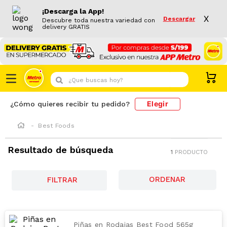
¡Descarga la App!
X
Descargar
Descubre toda nuestra variedad con
delivery GRATIS
¿Que buscas hoy?
Elegir
¿Cómo quieres recibir tu pedido?
Best Foods
Resultado de búsqueda
1
PRODUCTO
FILTRAR
Piñas en Rodajas Best Food 565g