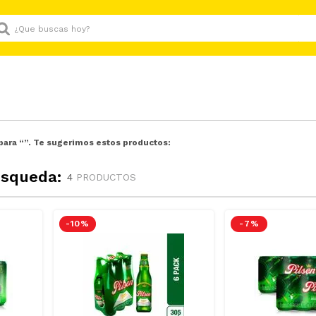
Que buscas hoy?
para “
”. Te sugerimos estos productos:
úsqueda:
4
PRODUCTOS
-
10 %
-
7 %