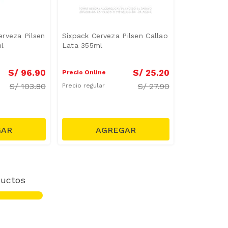
rveza Pilsen
Sixpack Cerveza Pilsen Callao
l
Lata 355ml
S/
96
.
90
S/
25
.
20
Precio Online
S/
103.80
S/
27.90
Precio regular
uctos