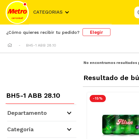
¿
CATEGORIAS
Elegir
¿Cómo quieres recibir tu pedido?
BH5-1 ABB 28.10
No encontramos resultados 
Resultado de b
BH5-1 ABB 28.10
-
15 %
Departamento
Cervezas, Vinos y Licores
(
4
)
Categoría