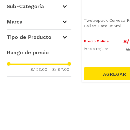
Cervezas
(
4
)
Sub-Categoría
Cervezas Nacionales
(
4
)
Twelvepack Cerveza Pi
Marca
Callao Lata 355ml
Pilsen
(
4
)
Tipo de Producto
S/
Precio Online
S
Cervezas Tradicionales
(
4
)
Precio regular
S/ 23.00
–
S/ 97.00