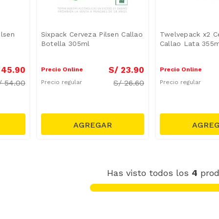
lsen
Sixpack Cerveza Pilsen Callao
Twelvepack x2 Ce
Botella 305ml
Callao Lata 355m
45
.
90
S/
23
.
90
Precio Online
Precio Online
/
54.00
S/
26.60
Precio regular
Precio regular
Has visto todos los
4
prod