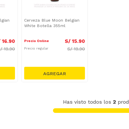
lgian
Cerveza Blue Moon Belgian
White Botella 355ml
/
16
.
90
S/
15
.
90
Precio Online
S/
19.90
S/
19.90
Precio regular
Has visto todos los
2
prod