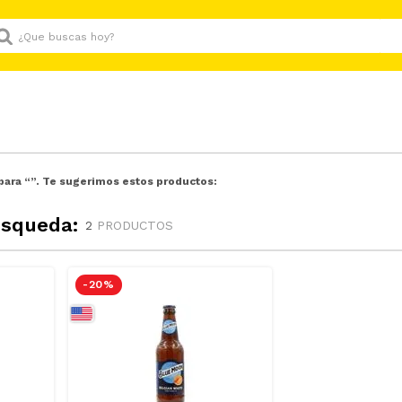
Que buscas hoy?
para “
”. Te sugerimos estos productos:
úsqueda:
2
PRODUCTOS
-
20 %