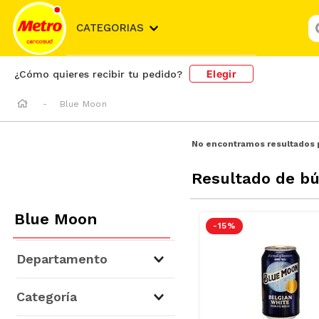
¿
CATEGORIAS
Elegir
¿Cómo quieres recibir tu pedido?
Blue Moon
No encontramos resultados 
Resultado de b
Blue Moon
-
15 %
Departamento
Cervezas, Vinos y Licores
(
2
)
Categoría