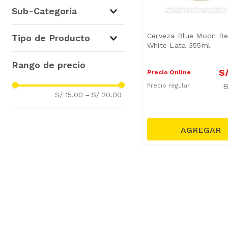
Cervezas
(
2
)
Sub-Categoría
Cervezas Importadas
(
2
)
Cerveza Blue Moon Be
Tipo de Producto
White Lata 355ml
Cervezas Premium
(
1
)
S
Precio Online
Precio regular
S/ 15.00
–
S/ 20.00