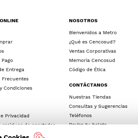
 ONLINE
NOSOTROS
Bienvenidos a Metro
mprar
¿Qué es Cencosud?
os
Ventas Corporativas
 Pago
Memoria Cencosud
 de Entrega
Código de Ética
 Frecuentes
CONTÁCTANOS
y Condiciones
Nuestras Tiendas
Consultas y Sugerencias
Teléfonos
de Privacidad
Revisa tu boleta
e residuos de apartados
 y electrónicos (RAEE)
e Cookies