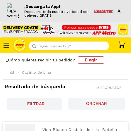
¡Descarga la App!
X
Descargar
Descubre toda nuestra variedad con
delivery GRATIS
¿Que buscas hoy?
Elegir
¿Cómo quieres recibir tu pedido?
Castillo de Liria
Resultado de búsqueda
2
PRODUCTOS
FILTRAR
Vino Blanco Castillo de Liria Botella