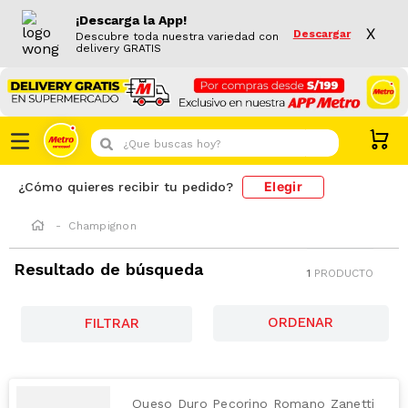
¡Descarga la App!
X
Descargar
Descubre toda nuestra variedad con
delivery GRATIS
¿Que buscas hoy?
Elegir
¿Cómo quieres recibir tu pedido?
Champignon
Resultado de búsqueda
1
PRODUCTO
FILTRAR
Queso Duro Pecorino Romano Zanetti