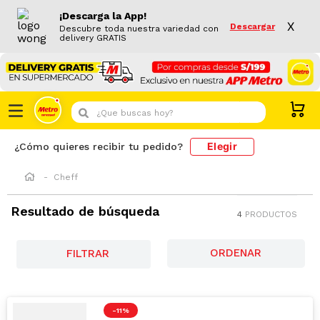
¡Descarga la App!
X
Descargar
Descubre toda nuestra variedad con
delivery GRATIS
¿Que buscas hoy?
Elegir
¿Cómo quieres recibir tu pedido?
Cheff
Resultado de búsqueda
4
PRODUCTOS
FILTRAR
-
11 %