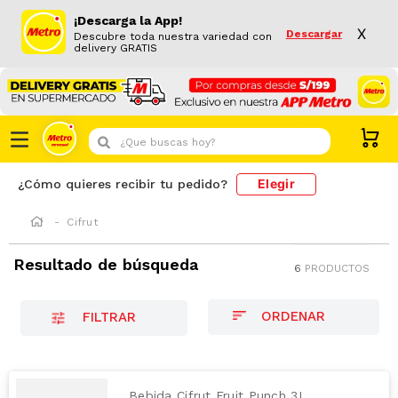
¡Descarga la App!
X
Descargar
Descubre toda nuestra variedad con
delivery GRATIS
¿Que buscas hoy?
Elegir
¿Cómo quieres recibir tu pedido?
Cifrut
Resultado de búsqueda
6
PRODUCTOS
FILTRAR
Bebida Cifrut Fruit Punch 3L