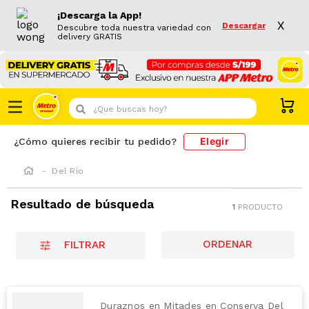
¡Descarga la App!
X
Descargar
Descubre toda nuestra variedad con
delivery GRATIS
¿Que buscas hoy?
Elegir
¿Cómo quieres recibir tu pedido?
Del Río
Resultado de búsqueda
1
PRODUCTO
FILTRAR
Duraznos en Mitades en Conserva Del