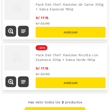
Pack Deli Chef: Ravioles de Carne 300g
+ Salsa Especial 190g
S/
17
.
15
S/
22.90
-
25 %
Pack Deli Chef: Ravioles Ricotta con
Espinaca 300g + Salsa Verde 190g
S/
17
.
15
S/
22.90
Has visto todos los
2
productos