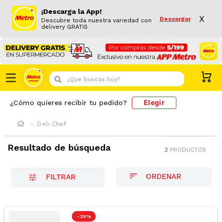
¡Descarga la App!
X
Descargar
Descubre toda nuestra variedad con
delivery GRATIS
¿Que buscas hoy?
Elegir
¿Cómo quieres recibir tu pedido?
Deli Chef
Resultado de búsqueda
2
PRODUCTOS
FILTRAR
-
25 %