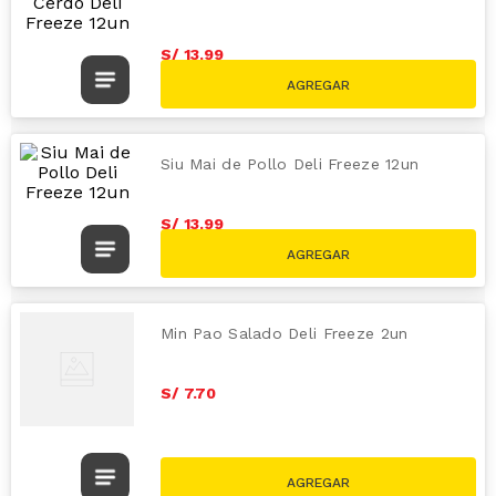
S/
13
.
99
Siu Mai de Pollo Deli Freeze 12un
S/
13
.
99
Min Pao Salado Deli Freeze 2un
S/
7
.
70