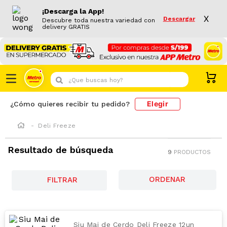
¡Descarga la App!
X
Descargar
Descubre toda nuestra variedad con
delivery GRATIS
¿Que buscas hoy?
Elegir
¿Cómo quieres recibir tu pedido?
Deli Freeze
Resultado de búsqueda
9
PRODUCTOS
FILTRAR
Siu Mai de Cerdo Deli Freeze 12un