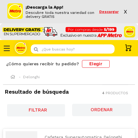
¡Descarga la App!
X
Descargar
Descubre toda nuestra variedad con
delivery GRATIS
¿Que buscas hoy?
Elegir
¿Cómo quieres recibir tu pedido?
Delonghi
Resultado de búsqueda
4
PRODUCTOS
FILTRAR
Cafetera Superautomatica Delonghi