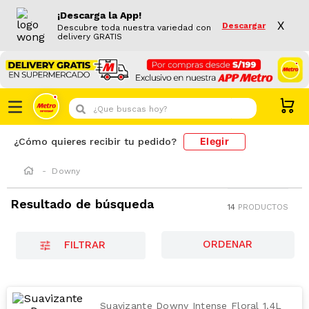
¡Descarga la App!
X
Descargar
Descubre toda nuestra variedad con
delivery GRATIS
¿Que buscas hoy?
Elegir
¿Cómo quieres recibir tu pedido?
Downy
Resultado de búsqueda
14
PRODUCTOS
FILTRAR
Suavizante Downy Intense Floral 1.4L