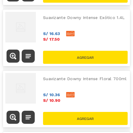
Suavizante Downy Intense Exótico 1.4L
S/
16
.
63
S/
17
.
50
Suavizante Downy Intense Floral 700ml
S/
10
.
36
S/
10
.
90