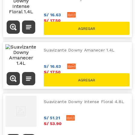
S/
16
.
63
S/
17
.
50
Suavizante Downy Amanecer 1.4L
S/
16
.
63
S/
17
.
50
Suavizante Downy Intense Floral 4.8L
S/
51
.
21
S/
53
.
90