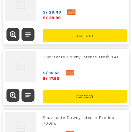
S/
28
.
40
S/
29
.
90
Suavizante Downy Intense Fresh 1.4L
S/
16
.
63
S/
17
.
50
Suavizante Downy Intense Exótico
700ml