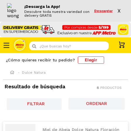
¡Descarga la App!
X
Descargar
Descubre toda nuestra variedad con
delivery GRATIS
¿Que buscas hoy?
Elegir
¿Cómo quieres recibir tu pedido?
Dulce Natura
Resultado de búsqueda
8
PRODUCTOS
FILTRAR
Miel de Abeja Dolce Natura Floración