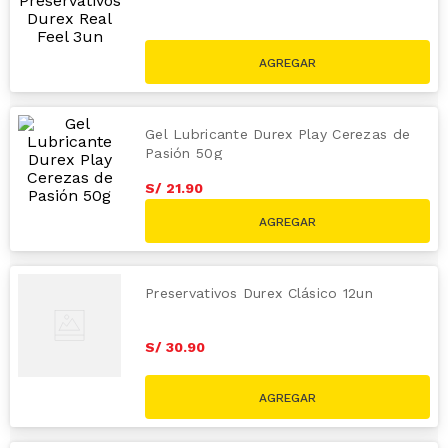
S/
14
.
50
Gel Lubricante Durex Play Cerezas de
Pasión 50g
S/
21
.
90
Preservativos Durex Clásico 12un
S/
30
.
90