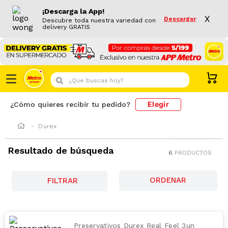
¡Descarga la App!
X
Descargar
Descubre toda nuestra variedad con
delivery GRATIS
¿Que buscas hoy?
Elegir
¿Cómo quieres recibir tu pedido?
Durex
Resultado de búsqueda
6
PRODUCTOS
FILTRAR
Preservativos Durex Real Feel 3un