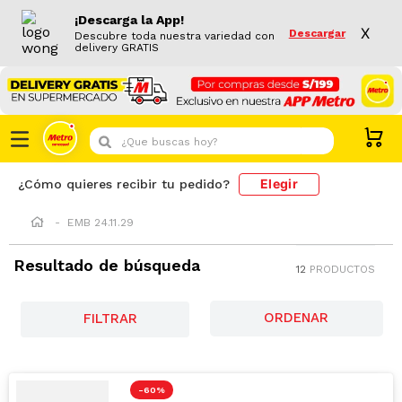
¡Descarga la App!
X
Descargar
Descubre toda nuestra variedad con
delivery GRATIS
¿Que buscas hoy?
Elegir
¿Cómo quieres recibir tu pedido?
EMB 24.11.29
Resultado de búsqueda
12
PRODUCTOS
FILTRAR
-
60 %