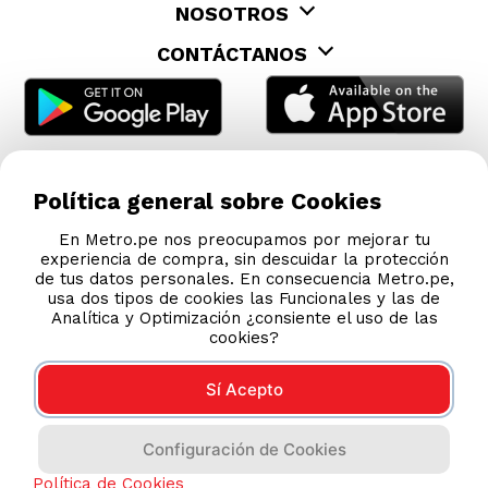
NOSOTROS
CONTÁCTANOS
Política general sobre Cookies
En Metro.pe nos preocupamos por mejorar tu
experiencia de compra, sin descuidar la protección
de tus datos personales. En consecuencia Metro.pe,
usa dos tipos de cookies las Funcionales y las de
Analítica y Optimización ¿consiente el uso de las
cookies?
Sí Acepto
COMPRAS 100% SEGURAS
Configuración de Cookies
Esta tienda usa Niubiz para realizar transacciones
electrónicas.
Política de Cookies