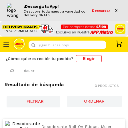
¡Descarga la App!
X
Descargar
Descubre toda nuestra variedad con
delivery GRATIS
¿Que buscas hoy?
Elegir
¿Cómo quieres recibir tu pedido?
Etiquet
Resultado de búsqueda
3
PRODUCTOS
FILTRAR
Desodorante Roll On Etiquet Mujer