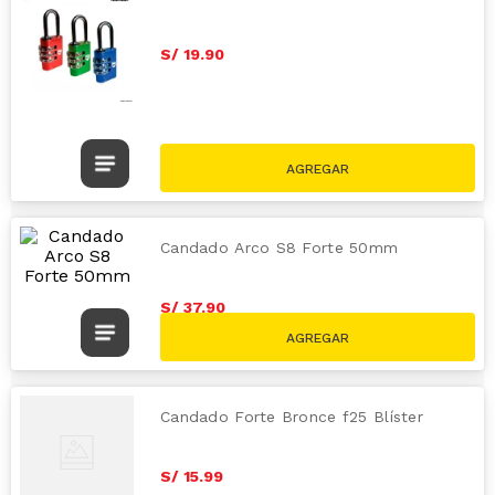
S/
19
.
90
Candado Arco S8 Forte 50mm
S/
37
.
90
Candado Forte Bronce f25 Blíster
S/
15
.
99