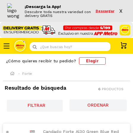
¡Descarga la App!
X
Descargar
Descubre toda nuestra variedad con
delivery GRATIS
¿Que buscas hoy?
Elegir
¿Cómo quieres recibir tu pedido?
Forte
Resultado de búsqueda
6
PRODUCTOS
FILTRAR
Candado Forte Al30 Green Blue Red