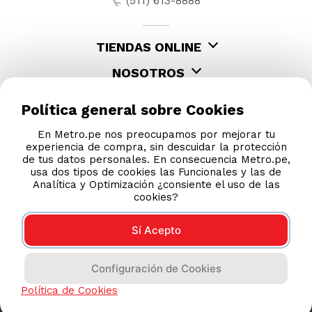
(511) 613-8888
TIENDAS ONLINE
NOSOTROS
CONTÁCTANOS
Política general sobre Cookies
En Metro.pe nos preocupamos por mejorar tu
experiencia de compra, sin descuidar la protección
de tus datos personales. En consecuencia Metro.pe,
usa dos tipos de cookies las Funcionales y las de
Analítica y Optimización ¿consiente el uso de las
cookies?
Sí Acepto
COMPRAS 100% SEGURAS
Configuración de Cookies
Esta tienda usa Niubiz para realizar transacciones
electrónicas.
Política de Cookies