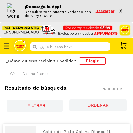
¡Descarga la App!
X
Descargar
Descubre toda nuestra variedad con
delivery GRATIS
¿Que buscas hoy?
Elegir
¿Cómo quieres recibir tu pedido?
Gallina Blanca
Resultado de búsqueda
5
PRODUCTOS
FILTRAR
Caldo de Pollo Gallina Blanca 1L