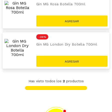
Gin MG Rosa Botella 700ml
S/
65
.
90
S/
84.90
-
20 %
Gin MG London Dry Botella 700ml
S/
59
.
90
S/
74.90
Has visto todos los
2
productos