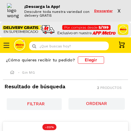
¡Descarga la App!
X
Descargar
Descubre toda nuestra variedad con
delivery GRATIS
¿Que buscas hoy?
Elegir
¿Cómo quieres recibir tu pedido?
Gin MG
Resultado de búsqueda
2
PRODUCTOS
FILTRAR
-
22 %