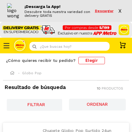
¡Descarga la App!
X
Descargar
Descubre toda nuestra variedad con
delivery GRATIS
¿Que buscas hoy?
Elegir
¿Cómo quieres recibir tu pedido?
Globo Pop
Resultado de búsqueda
10
PRODUCTOS
FILTRAR
Chupete Globo Pop Surtido 24un