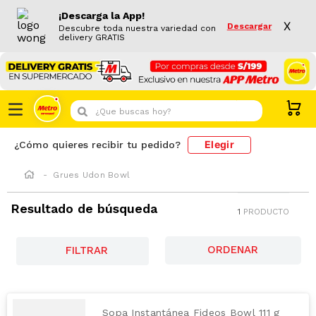
¡Descarga la App!
X
Descargar
Descubre toda nuestra variedad con
delivery GRATIS
¿Que buscas hoy?
Elegir
¿Cómo quieres recibir tu pedido?
Grues Udon Bowl
Resultado de búsqueda
1
PRODUCTO
FILTRAR
Sopa Instantánea Fideos Bowl 111 g