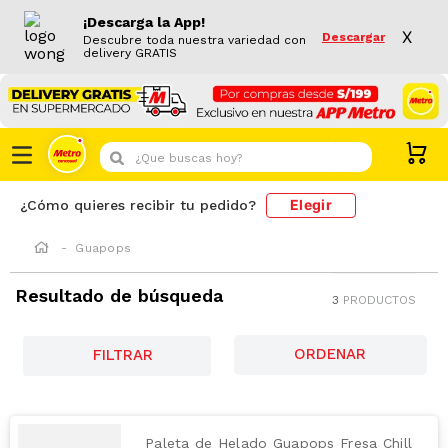
¡Descarga la App!
X
Descargar
Descubre toda nuestra variedad con
delivery GRATIS
¿Que buscas hoy?
Elegir
¿Cómo quieres recibir tu pedido?
Guapops
Resultado de búsqueda
3
PRODUCTOS
FILTRAR
Paleta de Helado Guapops Fresa Chill