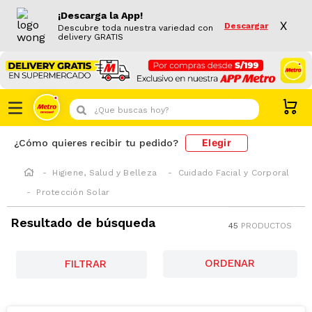
¡Descarga la App!
X
Descargar
Descubre toda nuestra variedad con
delivery GRATIS
¿Que buscas hoy?
Elegir
¿Cómo quieres recibir tu pedido?
Higiene, Salud y Belleza
Cuidado Facial y Corporal
Protección Solar
Resultado de búsqueda
45
PRODUCTOS
FILTRAR