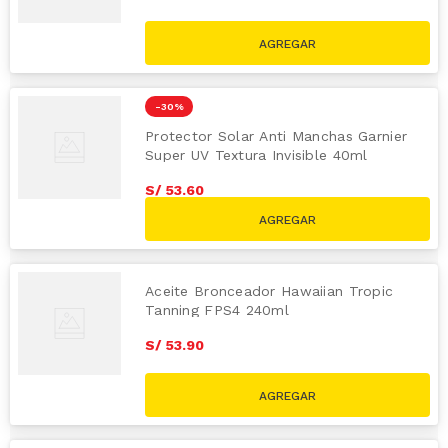
-
30 %
Protector Solar Anti Manchas Garnier
Super UV Textura Invisible 40ml
S/
53
.
60
S/
76.50
Aceite Bronceador Hawaiian Tropic
Tanning FPS4 240ml
S/
53
.
90