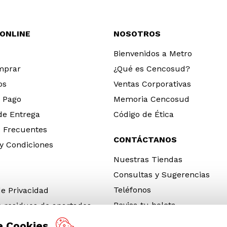
 ONLINE
NOSOTROS
Bienvenidos a Metro
mprar
¿Qué es Cencosud?
os
Ventas Corporativas
 Pago
Memoria Cencosud
 de Entrega
Código de Ética
 Frecuentes
CONTÁCTANOS
y Condiciones
Nuestras Tiendas
Consultas y Sugerencias
Teléfonos
de Privacidad
Revisa tu boleta
e residuos de apartados
 y electrónicos (RAEE)
e Cookies