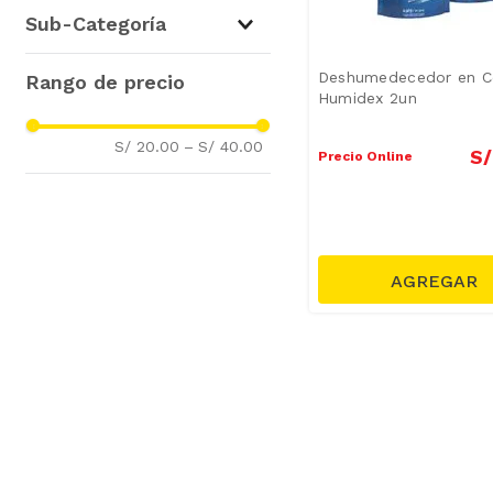
Cuidado del Hogar
(
4
)
Sub-Categoría
Deshumedecedores
(
4
)
Deshumedecedor en Co
Humidex 2un
S/ 20.00
–
S/ 40.00
S/
Precio Online