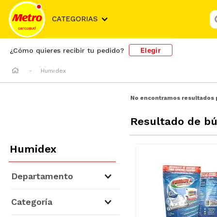
¿
CATEGORIAS
Elegir
¿Cómo quieres recibir tu pedido?
Humidex
No encontramos resultados 
Resultado de b
Humidex
Departamento
Limpieza
(
4
)
Categoría