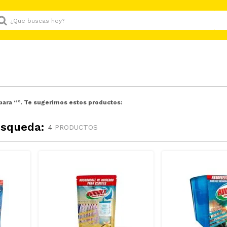
Que buscas hoy?
para “
”. Te sugerimos estos productos:
úsqueda:
4
PRODUCTOS