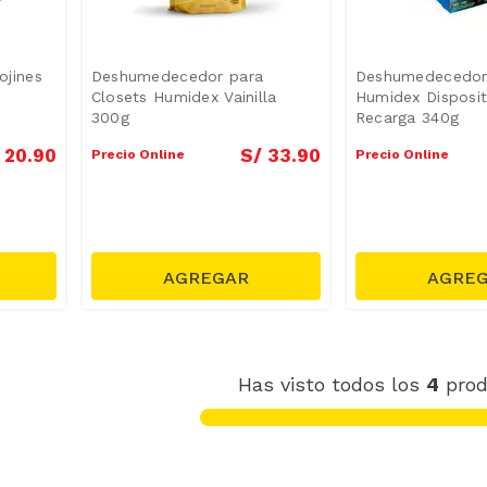
jines
Deshumedecedor para
Deshumedecedor 
Closets Humidex Vainilla
Humidex Disposit
300g
Recarga 340g
20
.
90
S/
33
.
90
Precio Online
Precio Online
Has visto todos los
4
prod