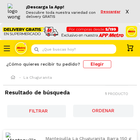
¡Descarga la App!
X
Descargar
Descubre toda nuestra variedad con
delivery GRATIS
¿Que buscas hoy?
Elegir
¿Cómo quieres recibir tu pedido?
La Chuguranita
Resultado de búsqueda
1
PRODUCTO
FILTRAR
Mantequilla La Chuguranita Barra 150 g