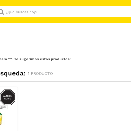
Que buscas hoy?
para “
”. Te sugerimos estos productos:
úsqueda:
1
PRODUCTO
GRASAS-
AT