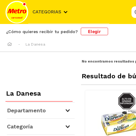
¿
CATEGORIAS
Elegir
¿Cómo quieres recibir tu pedido?
La Danesa
No encontramos resultados 
Resultado de b
La Danesa
SODIO/
S
Departamento
Lácteos
(
1
)
Categoría