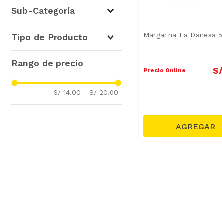
Mantequillas y Margarinas
(
1
)
Sub-Categoría
Margarinas
(
1
)
Margarina La Danesa 
Tipo de Producto
Margarinas
(
1
)
S
Precio Online
S/ 14.00
–
S/ 20.00