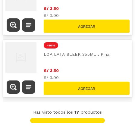
S/
3
.
50
S/
3.90
-
10 %
LOA LATA SLEEK 355ML , Piña
S/
3
.
50
S/
3.90
Has visto todos los
17
productos