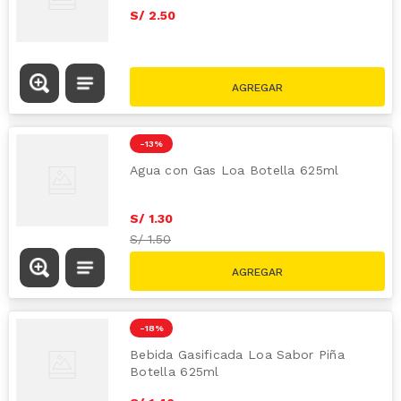
S/
2
.
50
-
13 %
Agua con Gas Loa Botella 625ml
S/
1
.
30
S/
1.50
-
18 %
Bebida Gasificada Loa Sabor Piña
Botella 625ml