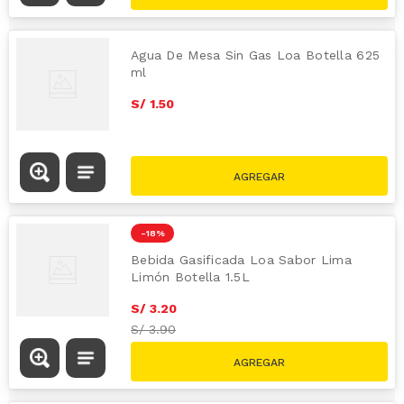
Agua De Mesa Sin Gas Loa Botella 625
ml
S/
1
.
50
-
18 %
Bebida Gasificada Loa Sabor Lima
Limón Botella 1.5L
S/
3
.
20
S/
3.90