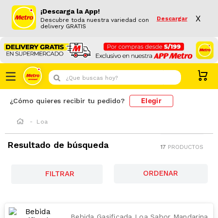
¡Descarga la App!
X
Descargar
Descubre toda nuestra variedad con
delivery GRATIS
¿Que buscas hoy?
Elegir
¿Cómo quieres recibir tu pedido?
Loa
Resultado de búsqueda
17
PRODUCTOS
FILTRAR
Bebida Gasificada Loa Sabor Mandarina