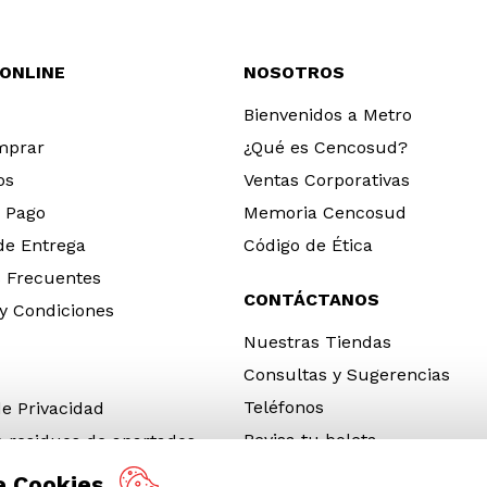
 ONLINE
NOSOTROS
Bienvenidos a Metro
mprar
¿Qué es Cencosud?
os
Ventas Corporativas
 Pago
Memoria Cencosud
 de Entrega
Código de Ética
 Frecuentes
CONTÁCTANOS
y Condiciones
Nuestras Tiendas
Consultas y Sugerencias
Teléfonos
de Privacidad
Revisa tu boleta
e residuos de apartados
 y electrónicos (RAEE)
e Cookies