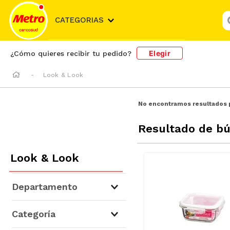
¿
CATEGORIAS
Elegir
¿Cómo quieres recibir tu pedido?
Look & Look
No encontramos resultados 
Resultado de b
Look & Look
Departamento
Hogar y Bazar
(
4
)
Categoría