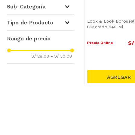
Cocina
(
4
)
Sub-Categoría
Tappers, Refractarios y
Look & Look Boroseal
Tipo de Producto
Fuentes
(
4
)
Cuadrado 540 Ml
Recipientes y Herméticos
(
4
)
S/
Precio Online
S/ 29.00
–
S/ 50.00