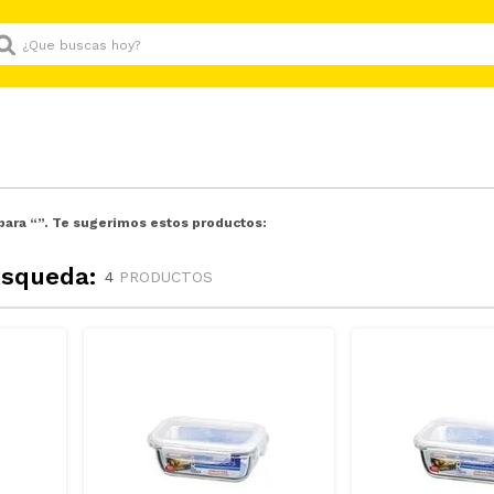
Que buscas hoy?
para “
”. Te sugerimos estos productos:
úsqueda:
4
PRODUCTOS