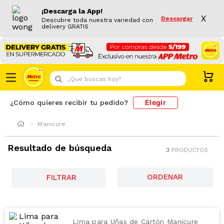
¡Descarga la App!
X
Descargar
Descubre toda nuestra variedad con
delivery GRATIS
¿Que buscas hoy?
Elegir
¿Cómo quieres recibir tu pedido?
Manicure
Resultado de búsqueda
3
PRODUCTOS
FILTRAR
Lima para Uñas de Cartón Manicure