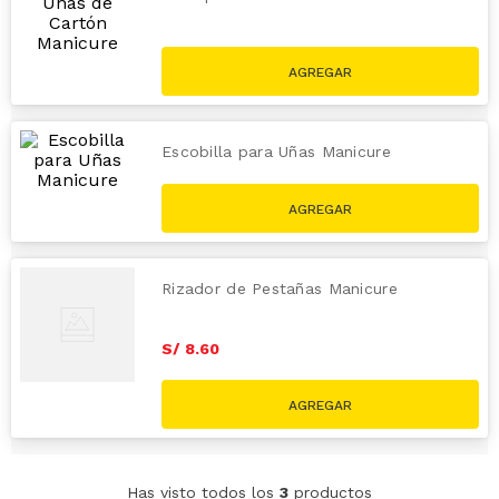
S/
5
.
20
Escobilla para Uñas Manicure
S/
6
.
60
Rizador de Pestañas Manicure
S/
8
.
60
Has visto todos los
3
productos