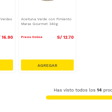
 Verdes
Aceituna Verde con Pimiento
Maras Gourmet 340g
/
16
.
90
S/
12
.
70
Precio Online
Has visto todos los
14
pro