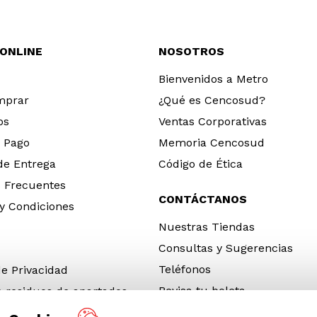
 ONLINE
NOSOTROS
Bienvenidos a Metro
mprar
¿Qué es Cencosud?
os
Ventas Corporativas
 Pago
Memoria Cencosud
 de Entrega
Código de Ética
 Frecuentes
CONTÁCTANOS
y Condiciones
Nuestras Tiendas
Consultas y Sugerencias
Teléfonos
de Privacidad
Revisa tu boleta
e residuos de apartados
 y electrónicos (RAEE)