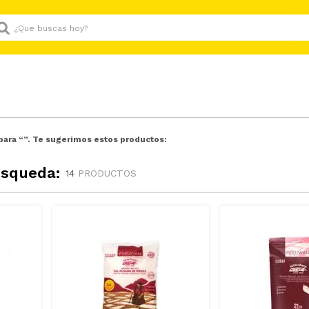
Que buscas hoy?
para “
”. Te sugerimos estos productos:
úsqueda:
14
PRODUCTOS