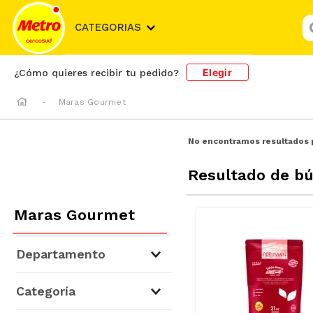
¿
CATEGORIAS
Elegir
¿Cómo quieres recibir tu pedido?
Maras Gourmet
No encontramos resultados 
Resultado de b
Maras Gourmet
Departamento
Abarrotes
(
12
)
Categoría
Embutidos y Fiambres
(
2
)