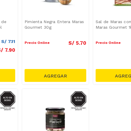
l de
Pimienta Negra Entera Maras
Sal de Maras con
l
Gourmet 30g
Maras Gourmet 1
S/
7
.
11
S/
5
.
70
Precio Online
Precio Online
S/
7
.
90
SODIO
SODIO