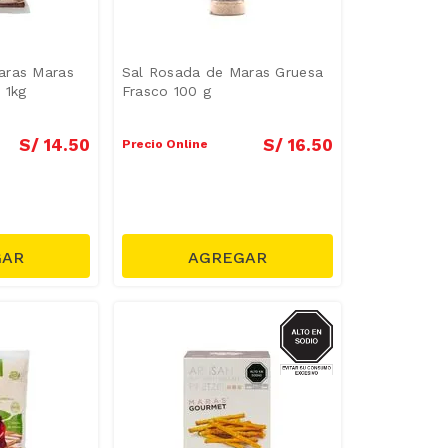
aras Maras
Sal Rosada de Maras Gruesa
 1kg
Frasco 100 g
S/
14
.
50
S/
16
.
50
Precio Online
SODIO