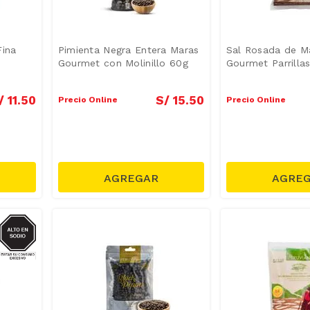
Fina
Pimienta Negra Entera Maras
Sal Rosada de M
Gourmet con Molinillo 60g
Gourmet Parrillas
/
11
.
50
S/
15
.
50
Precio Online
Precio Online
SODIO