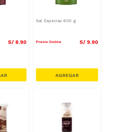
g
Sal Especias 600 g
S/
8
.
90
S/
9
.
90
Precio Online