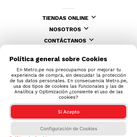
TIENDAS ONLINE
NOSOTROS
CONTÁCTANOS
Política general sobre Cookies
En Metro.pe nos preocupamos por mejorar tu
experiencia de compra, sin descuidar la protección
de tus datos personales. En consecuencia Metro.pe,
usa dos tipos de cookies las Funcionales y las de
Analítica y Optimización ¿consiente el uso de las
cookies?
Sí Acepto
COMPRAS 100% SEGURAS
Configuración de Cookies
Esta tienda usa Niubiz para realizar transacciones
electrónicas.