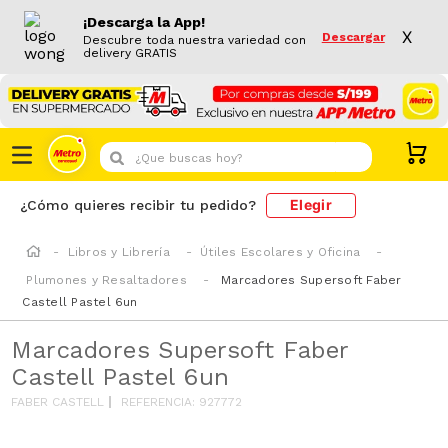
¡Descarga la App!
X
Descargar
Descubre toda nuestra variedad con
delivery GRATIS
¿Que buscas hoy?
Elegir
¿Cómo quieres recibir tu pedido?
Libros y Librería
Útiles Escolares y Oficina
Plumones y Resaltadores
Marcadores Supersoft Faber
Castell Pastel 6un
Marcadores Supersoft Faber
Castell Pastel 6un
FABER CASTELL
REFERENCIA
:
927772