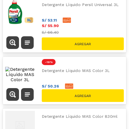
Detergente Líquido Persil Universal 3L
S/
53
.
11
S/
55
.
90
S/
66.40
-
19 %
Detergente Líquido MAS Color 3L
S/
50
.
26
S/
52
.
90
S/
65.00
Detergente Líquido MAS Color 830ml