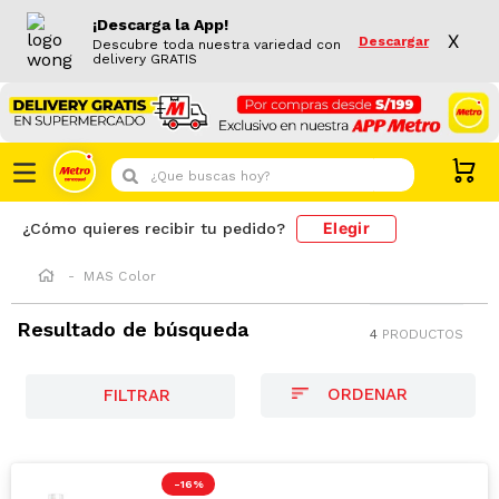
¡Descarga la App!
X
Descargar
Descubre toda nuestra variedad con
delivery GRATIS
¿Que buscas hoy?
Elegir
¿Cómo quieres recibir tu pedido?
MAS Color
Resultado de búsqueda
4
PRODUCTOS
FILTRAR
-
16 %