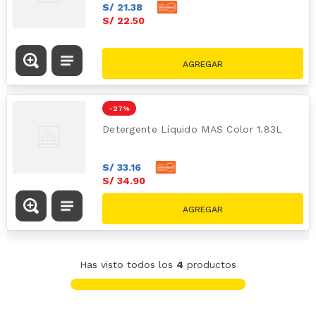
S/
21
.
38
S/
22
.
50
-
27 %
Detergente Líquido MAS Color 1.83L
S/
33
.
16
S/
34
.
90
S/
48.00
Has visto todos los
4
productos