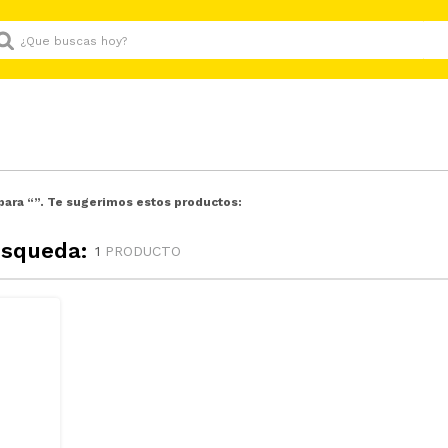
Que buscas hoy?
para “
”. Te sugerimos estos productos:
úsqueda:
1
PRODUCTO