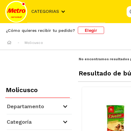
¿
CATEGORIAS
Elegir
¿Cómo quieres recibir tu pedido?
Molicusco
No encontramos resultados 
Resultado de b
Molicusco
Departamento
Abarrotes
(
1
)
Categoría