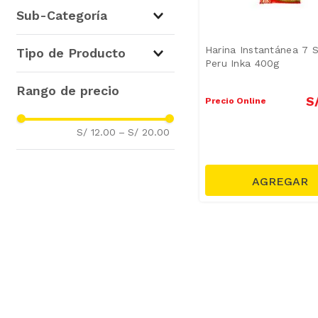
Repostería
(
1
)
Sub-Categoría
Harinas
(
1
)
Harina Instantánea 7 S
Tipo de Producto
Peru Inka 400g
Harina Especial
(
1
)
S
Precio Online
S/ 12.00
–
S/ 20.00