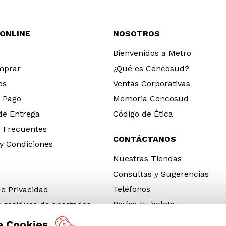
 ONLINE
NOSOTROS
Bienvenidos a Metro
mprar
¿Qué es Cencosud?
os
Ventas Corporativas
 Pago
Memoria Cencosud
 de Entrega
Código de Ética
 Frecuentes
CONTÁCTANOS
y Condiciones
Nuestras Tiendas
Consultas y Sugerencias
Teléfonos
de Privacidad
Revisa tu boleta
e residuos de apartados
 y electrónicos (RAEE)
e Cookies