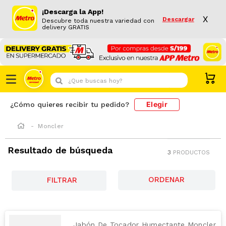
¡Descarga la App!
X
Descargar
Descubre toda nuestra variedad con
delivery GRATIS
¿Que buscas hoy?
Elegir
¿Cómo quieres recibir tu pedido?
Moncler
Resultado de búsqueda
3
PRODUCTOS
FILTRAR
Jabón De Tocador Humectante Moncler