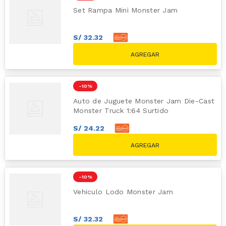
Set Rampa Mini Monster Jam
S/
32
.
32
S/
35
.
91
S/
39.90
-
10 %
Auto de Juguete Monster Jam Die-Cast
Monster Truck 1:64 Surtido
S/
24
.
22
S/
26
.
91
S/
29.90
-
10 %
Vehiculo Lodo Monster Jam
S/
32
.
32