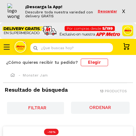
¡Descarga la App!
X
Descargar
Descubre toda nuestra variedad con
delivery GRATIS
¿Que buscas hoy?
Elegir
¿Cómo quieres recibir tu pedido?
Monster Jam
Resultado de búsqueda
13
PRODUCTOS
FILTRAR
-
10 %