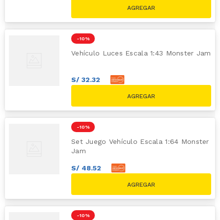
S/
26
.
91
S/
29.90
-
10 %
Vehículo Luces Escala 1:43 Monster Jam
S/
32
.
32
S/
35
.
91
S/
39.90
-
10 %
Set Juego Vehículo Escala 1:64 Monster
Jam
S/
48
.
52
S/
53
.
91
S/
59.90
-
10 %