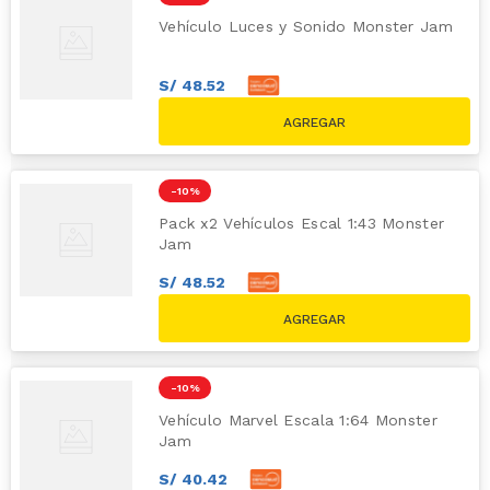
Vehículo Luces y Sonido Monster Jam
S/
48
.
52
S/
53
.
91
S/
59.90
-
10 %
Pack x2 Vehículos Escal 1:43 Monster
Jam
S/
48
.
52
S/
53
.
91
S/
59.90
-
10 %
Vehículo Marvel Escala 1:64 Monster
Jam
S/
40
.
42