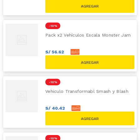
S/
35
.
91
S/
39.90
-
10 %
Pack x2 Vehículos Escala Monster Jam
S/
56
.
62
S/
62
.
91
S/
69.90
-
10 %
Vehiculo Transformabl Smash y Blash
S/
40
.
42
S/
44
.
91
S/
49.90
-
10 %