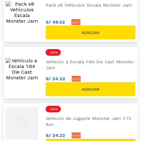
Pack x8 Vehículos Escala Monster Jam
S/
48
.
52
S/
53
.
91
S/
59.90
-
10 %
Vehículo a Escala 1:64 Die Cast Monster
Jam
S/
24
.
22
S/
26
.
91
S/
29.90
-
10 %
Vehículo de Juguete Monster Jam 1:72
4un
S/
24
.
22