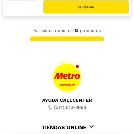
S/
44
.
91
S/
49.90
Has visto todos los
13
productos
AYUDA CALLCENTER
(511) 613-8888
TIENDAS ONLINE