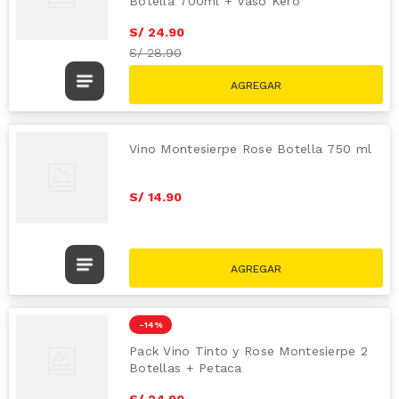
Botella 700ml + Vaso Kero
S/
24
.
90
S/
28.90
Vino Montesierpe Rose Botella 750 ml
S/
14
.
90
-
14 %
Pack Vino Tinto y Rose Montesierpe 2
Botellas + Petaca
S/
24
.
90