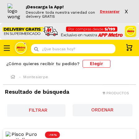
¡Descarga la App!
X
Descargar
Descubre toda nuestra variedad con
delivery GRATIS
¿Que buscas hoy?
Elegir
¿Cómo quieres recibir tu pedido?
Montesierpe
Resultado de búsqueda
11
PRODUCTOS
FILTRAR
-
14 %